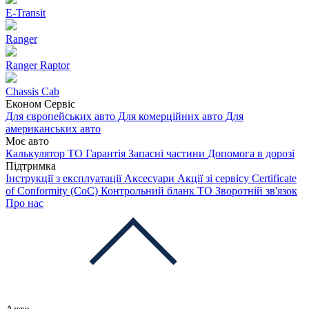
E-Transit
Ranger
Ranger Raptor
Chassis Cab
Економ Сервіс
Для європейських авто
Для комерційних авто
Для
американських авто
Моє авто
Калькулятор ТО
Гарантія
Запасні частини
Допомога в дорозі
Підтримка
Інструкції з експлуатації
Аксесуари
Акції зі сервісу
Certificate
of Conformity (CoC)
Контрольний бланк ТО
Зворотній зв'язок
Про нас