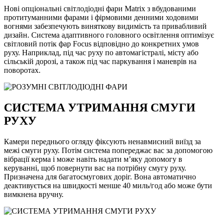
Нові опціональні світлодіодні фари Matrix з вбудованими
протитуманними фарами і фірмовими денними ходовими
вогнями забезпечують виняткову видимість та привабливий
дизайн. Система адаптивного головного освітлення оптимізує
світловий потік фар Focus відповідно до конкретних умов
руху. Наприклад, під час руху по автомагістралі, місту або
сільській дорозі, а також під час паркування і маневрів на
поворотах.
СИСТЕМА УТРИМАННЯ СМУГИ
РУХУ
Камери переднього огляду фіксують ненавмисний виїзд за
межі смуги руху. Потім система попереджає вас за допомогою
вібрації керма і може навіть надати м’яку допомогу в
керуванні, щоб повернути вас на потрібну смугу руху.
Призначена для багатосмугових доріг. Вона автоматично
деактивується на швидкості менше 40 миль/год або може бути
вимкнена вручну.