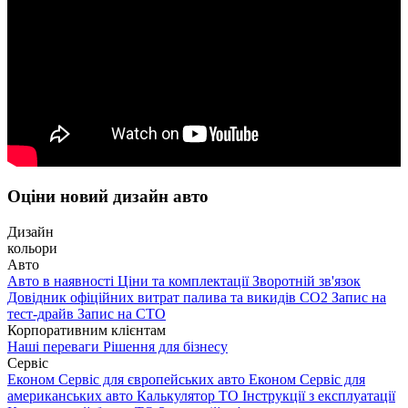
Оціни новий дизайн авто
Дизайн
кольори
Авто
Авто в наявності
Ціни та комплектації
Зворотній зв'язок
Довідник офіційних витрат палива та викидів СО2
Запис на
тест-драйв
Запис на СТО
Корпоративним клієнтам
Наші переваги
Рішення для бізнесу
Сервіс
Економ Сервіс для європейських авто
Економ Сервіс для
американських авто
Калькулятор ТО
Інструкції з експлуатації