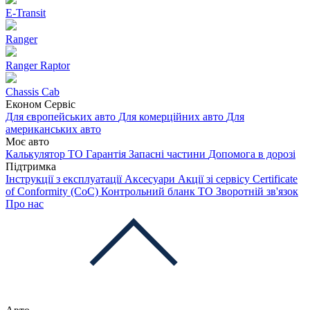
E-Transit
Ranger
Ranger Raptor
Chassis Cab
Економ Сервіс
Для європейських авто
Для комерційних авто
Для
американських авто
Моє авто
Калькулятор ТО
Гарантія
Запасні частини
Допомога в дорозі
Підтримка
Інструкції з експлуатації
Аксесуари
Акції зі сервісу
Certificate
of Conformity (CoC)
Контрольний бланк ТО
Зворотній зв'язок
Про нас