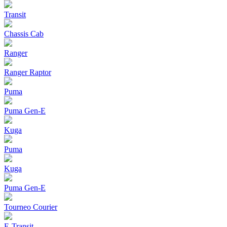
Transit
Chassis Cab
Ranger
Ranger Raptor
Puma
Puma Gen‑E
Kuga
Puma
Kuga
Puma Gen‑E
Tourneo Courier
E-Transit