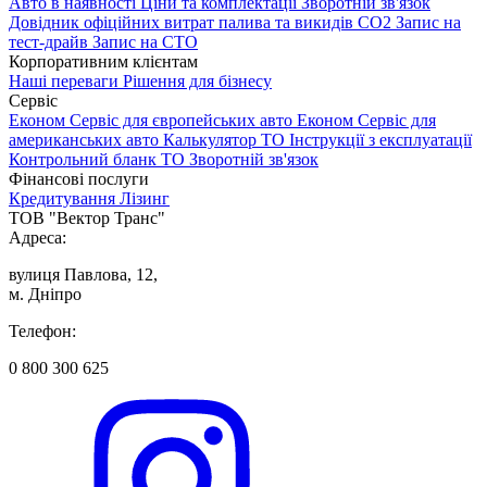
Авто в наявності
Ціни та комплектації
Зворотній зв'язок
Довідник офіційних витрат палива та викидів СО2
Запис на
тест-драйв
Запис на СТО
Корпоративним клієнтам
Наші переваги
Рішення для бізнесу
Сервіс
Економ Сервіс для європейських авто
Економ Сервіс для
американських авто
Калькулятор ТО
Інструкції з експлуатації
Контрольний бланк ТО
Зворотній зв'язок
Фінансові послуги
Кредитування
Лізинг
ТОВ "Вектор Транс"
Адреса:
вулиця Павлова, 12,
м. Дніпро
Телефон:
0 800 300 625