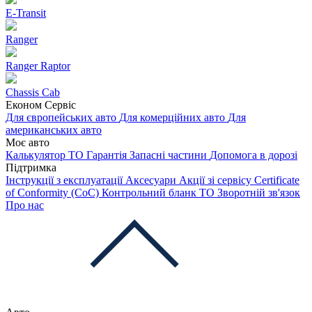
E-Transit
Ranger
Ranger Raptor
Chassis Cab
Економ Сервіс
Для європейських авто
Для комерційних авто
Для
американських авто
Моє авто
Калькулятор ТО
Гарантія
Запасні частини
Допомога в дорозі
Підтримка
Інструкції з експлуатації
Аксесуари
Акції зі сервісу
Certificate
of Conformity (CoC)
Контрольний бланк ТО
Зворотній зв'язок
Про нас