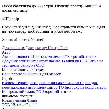
Об’єм багажника до 553 літрів. Гнучкий простір. Більш ніж
достатньо місця.
Посуньте задні сидіння назад, щоб отримати більше місця для
ніг, або вперед, щоб збільшити місце для багажу.
Хочеш дізнатися більше?
Детальніше в Дилерському Центрі Ford
Авто
Авто в наявності
Ціни та комплектації
Зворотній зв'язок
Довідник офіційних витрат палива та викидів СО2
Запис на
тест-драйв
Запис на СТО
Корпоративним клієнтам
Наші переваги
Рішення для бізнесу
Сервіс
Економ Сервіс для європейських авто
Економ Сервіс для
американських авто
Калькулятор ТО
Інструкції з експлуатації
Контрольний бланк ТО
Зворотній зв'язок
Фінансові послуги
Кредитування
Лізинг
ТОВ "Вектор Транс"