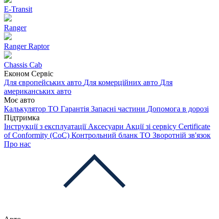
E-Transit
Ranger
Ranger Raptor
Chassis Cab
Економ Сервіс
Для європейських авто
Для комерційних авто
Для
американських авто
Моє авто
Калькулятор ТО
Гарантія
Запасні частини
Допомога в дорозі
Підтримка
Інструкції з експлуатації
Аксесуари
Акції зі сервісу
Certificate
of Conformity (CoC)
Контрольний бланк ТО
Зворотній зв'язок
Про нас