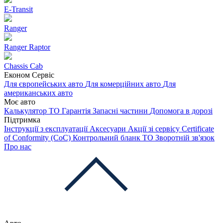
E-Transit
Ranger
Ranger Raptor
Chassis Cab
Економ Сервіс
Для європейських авто
Для комерційних авто
Для
американських авто
Моє авто
Калькулятор ТО
Гарантія
Запасні частини
Допомога в дорозі
Підтримка
Інструкції з експлуатації
Аксесуари
Акції зі сервісу
Certificate
of Conformity (CoC)
Контрольний бланк ТО
Зворотній зв'язок
Про нас