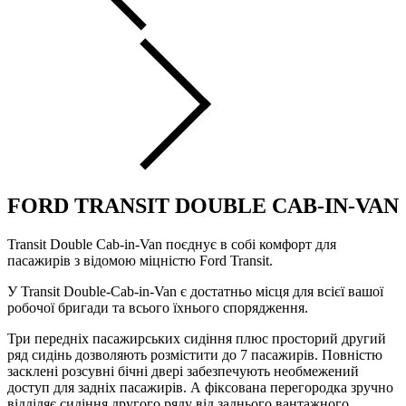
FORD TRANSIT DOUBLE CAB-IN-VAN
Transit Double Cab-in-Van поєднує в собі комфорт для
пасажирів з відомою міцністю Ford Transit.
У Transit Double-Cab-in-Van є достатньо місця для всієї вашої
робочої бригади та всього їхнього спорядження.
Три передніх пасажирських сидіння плюс просторий другий
ряд сидінь дозволяють розмістити до 7 пасажирів. Повністю
засклені розсувні бічні двері забезпечують необмежений
доступ для задніх пасажирів. А фіксована перегородка зручно
відділяє сидіння другого ряду від заднього вантажного