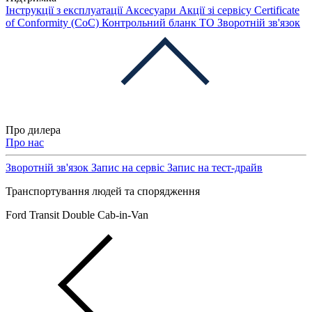
Інструкції з експлуатації
Аксесуари
Акції зі сервісу
Certificate
of Conformity (CoC)
Контрольний бланк ТО
Зворотній зв'язок
Про дилера
Про нас
Зворотній зв'язок
Запис на сервіс
Запис на тест-драйв
Транспортування людей та спорядження
Ford Transit Double Cab-in-Van