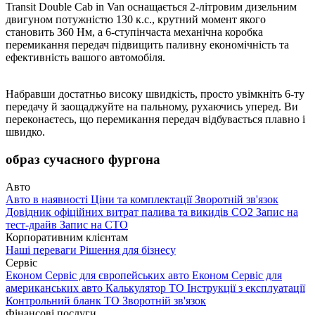
Transit Double Cab in Van оснащається 2-літровим дизельним
двигуном потужністю 130 к.с., крутний момент якого
становить 360 Нм, а 6-ступінчаста механічна коробка
перемикання передач підвищить паливну економічність та
ефективність вашого автомобіля.
Набравши достатньо високу швидкість, просто увімкніть 6-ту
передачу й заощаджуйте на пальному, рухаючись уперед. Ви
переконаєтесь, що перемикання передач відбувається плавно і
швидко.
образ сучасного фургона
Авто
Авто в наявності
Ціни та комплектації
Зворотній зв'язок
Довідник офіційних витрат палива та викидів СО2
Запис на
тест-драйв
Запис на СТО
Корпоративним клієнтам
Наші переваги
Рішення для бізнесу
Сервіс
Економ Сервіс для європейських авто
Економ Сервіс для
американських авто
Калькулятор ТО
Інструкції з експлуатації
Контрольний бланк ТО
Зворотній зв'язок
Фінансові послуги