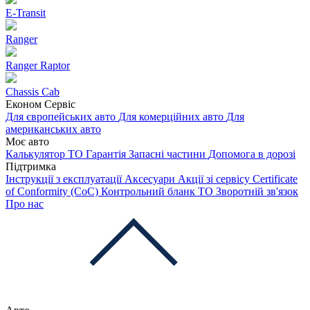
E-Transit
Ranger
Ranger Raptor
Chassis Cab
Економ Сервіс
Для європейських авто
Для комерційних авто
Для
американських авто
Моє авто
Калькулятор ТО
Гарантія
Запасні частини
Допомога в дорозі
Підтримка
Інструкції з експлуатації
Аксесуари
Акції зі сервісу
Certificate
of Conformity (CoC)
Контрольний бланк ТО
Зворотній зв'язок
Про нас